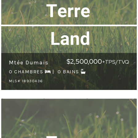
$2,500,000
+TPS/TVQ
Mtée Dumais
0 CHAMBRES
0 BAINS
MLS# 18930436