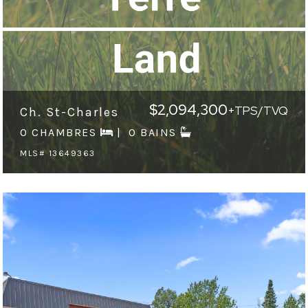
$2,094,300
+TPS/TVQ
Ch. St-Charles
0 CHAMBRES
0 BAINS
MLS# 13649363