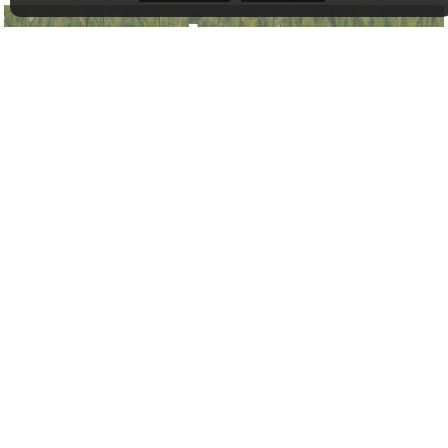
$219,900
+TPS/TVQ
Rue de l'Eau-Vive
0 CHAMBRES
0 BAINS
MLS# 13877123