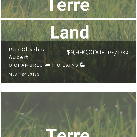
Rue Charles-
$9,990,000
+TPS/TVQ
Aubert
0 CHAMBRES
0 BAINS
MLS# 9463153